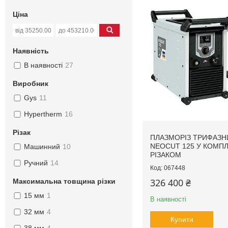
Ціна
Наявність
В наявності
27
Виробник
Gys
11
Hypertherm
16
Різак
ПЛАЗМОРІЗ ТРИФАЗН
NEOCUT 125 У КОМПЛ
Машинний
10
РІЗАКОМ
Ручний
14
067448
326 400 ₴
Максимальна товщина різки
15 мм
1
В наявності
32 мм
4
Купити