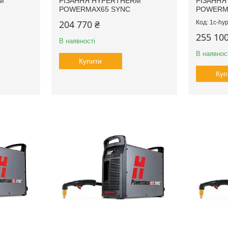
M
РІЗАННЯ HYPERTHERM
РІЗАННЯ
POWERMAX65 SYNC
POWERMA
204 770 ₴
1c-hyp
255 100
В наявності
В наявнос
Купити
Куп