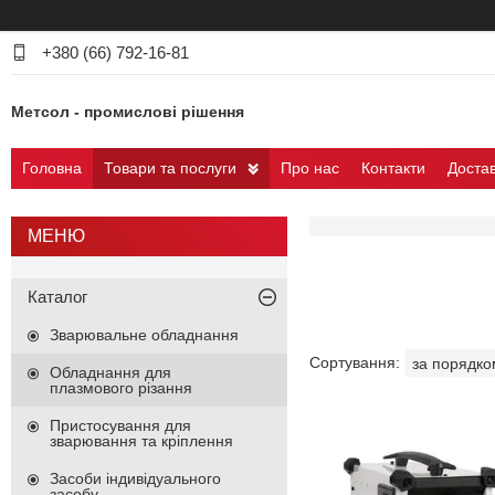
+380 (66) 792-16-81
Метсол - промислові рішення
Головна
Товари та послуги
Про нас
Контакти
Достав
Каталог
Зварювальне обладнання
Обладнання для
плазмового різання
Пристосування для
зварювання та кріплення
Засоби індивідуального
засобу