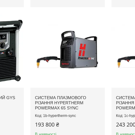
ИЙ GYS
СИСТЕМА ПЛАЗМОВОГО
СИСТЕМ
РІЗАННЯ HYPERTHERM
РІЗАННЯ
POWERMAX 65 SYNC
POWERMA
1b-hypertherm-sync
1c-hyp
193 800 ₴
243 200
В наявності
В наявнос