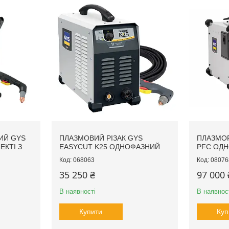
ИЙ GYS
ПЛАЗМОВИЙ РІЗАК GYS
ПЛАЗМОР
ЕКТІ З
EASYCUT K25 ОДНОФАЗНИЙ
PFC ОД
068063
08076
35 250 ₴
97 000 
В наявності
В наявнос
Купити
Куп