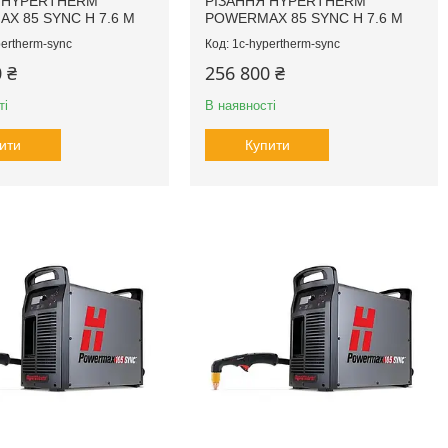
 HYPERTHERM
РІЗАННЯ HYPERTHERM
X 85 SYNC H 7.6 M
POWERMAX 85 SYNC H 7.6 M
ertherm-sync
1c-hypertherm-sync
 ₴
256 800 ₴
ті
В наявності
ити
Купити