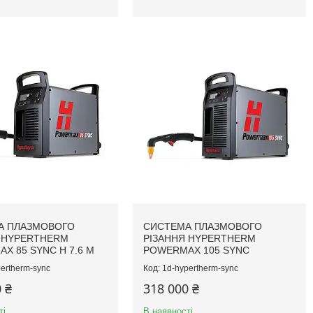
А ПЛАЗМОВОГО
СИСТЕМА ПЛАЗМОВОГО
 HYPERTHERM
РІЗАННЯ HYPERTHERM
X 85 SYNC H 7.6 M
POWERMAX 105 SYNC
ertherm-sync
1d-hypertherm-sync
 ₴
318 000 ₴
ті
В наявності