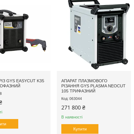
ІЗ GYS EASYCUT K35
АПАРАТ ПЛАЗМОВОГО
НОФАЗНИЙ
РІЗАННЯ GYS PLASMA NEOCUT
105 ТРИФАЗНИЙ
8
063044
₴
271 800 ₴
ті
В наявності
ити
Купити