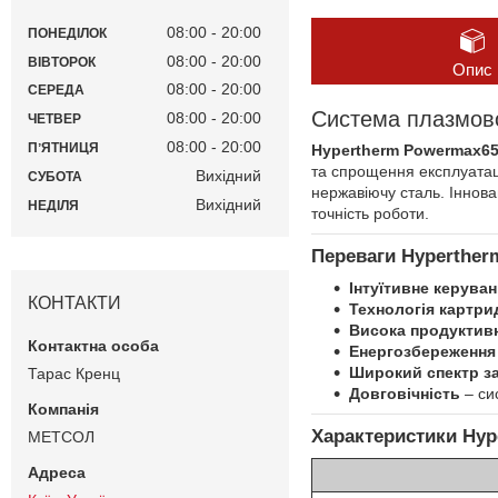
08:00
20:00
ПОНЕДІЛОК
08:00
20:00
ВІВТОРОК
Опис
08:00
20:00
СЕРЕДА
Система плазмово
08:00
20:00
ЧЕТВЕР
08:00
20:00
ПʼЯТНИЦЯ
Hypertherm Powermax6
та спрощення експлуатаці
Вихідний
СУБОТА
нержавіючу сталь. Іннова
Вихідний
НЕДІЛЯ
точність роботи.
Переваги Hyperthe
Інтуїтивне керува
КОНТАКТИ
Технологія картри
Висока продуктив
Енергозбереження
Широкий спектр з
Тарас Кренц
Довговічність
– си
Характеристики Hy
МЕТСОЛ