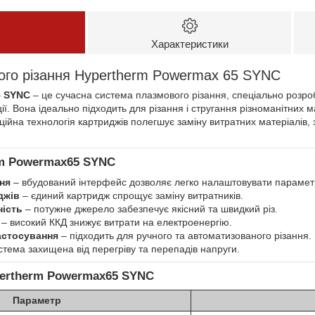
Характеристики
го різання Hypertherm Powermax 65 SYNC
5 SYNC
– це сучасна система плазмового різання, спеціально розро
ї. Вона ідеально підходить для різання і стругання різноманітних м
ційна технологія картриджів полегшує заміну витратних матеріалів
rm Powermax65 SYNC
ння
– вбудований інтерфейс дозволяє легко налаштовувати параметр
джів
– єдиний картридж спрощує заміну витратників.
ність
– потужне джерело забезпечує якісний та швидкий різ.
– високий ККД знижує витрати на електроенергію.
астосування
– підходить для ручного та автоматизованого різання.
стема захищена від перегріву та перепадів напруги.
pertherm Powermax65 SYNC
Параметр