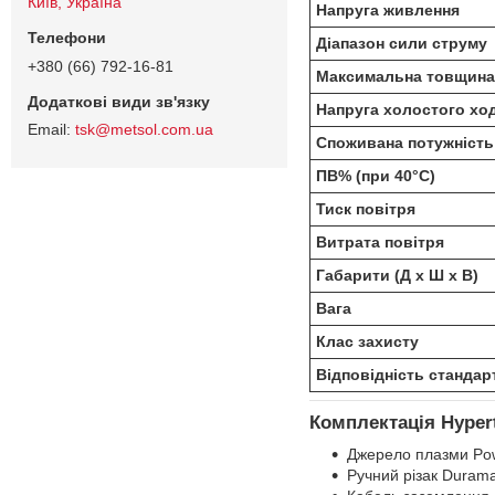
Київ, Україна
Напруга живлення
Діапазон сили струму
+380 (66) 792-16-81
Максимальна товщина 
Напруга холостого хо
tsk@metsol.com.ua
Споживана потужність
ПВ% (при 40°C)
Тиск повітря
Витрата повітря
Габарити (Д х Ш х В)
Вага
Клас захисту
Відповідність стандар
Комплектація Hype
Джерело плазми Po
Ручний різак Durama