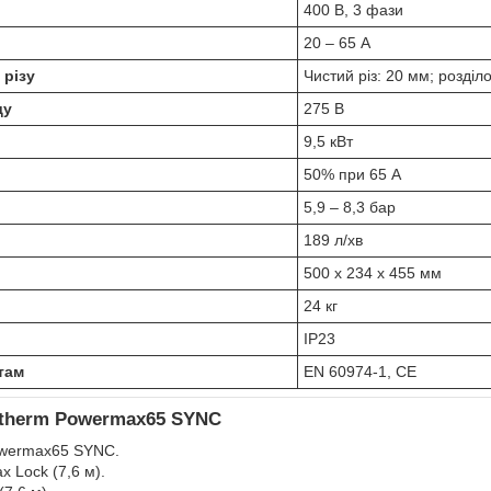
400 В, 3 фази
20 – 65 А
різу
Чистий різ: 20 мм; розділ
ду
275 В
9,5 кВт
50% при 65 А
5,9 – 8,3 бар
189 л/хв
500 x 234 x 455 мм
24 кг
IP23
там
EN 60974-1, CE
rtherm Powermax65 SYNC
wermax65 SYNC.
x Lock (7,6 м).