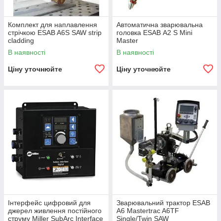
Комплект для наплавлення
Автоматична зварювальна
стрічкою ESAB A6S SAW strip
головка ESAB А2 S Mini
cladding
Master
В наявності
В наявності
Ціну уточнюйте
Ціну уточнюйте
Інтерфейс цифровий для
Зварювальний трактор ESAB
джерел живлення постійного
A6 Mastertrac A6TF
струму Miller SubArc Interface
Single/Twin SAW