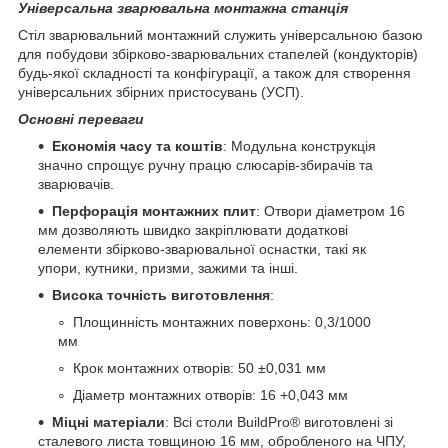
Універсальна зварювальна монтажна станція
Стіл зварювальний монтажний служить універсальною базою
для побудови збірково-зварювальних стапелей (кондукторів)
будь-якої складності та конфігурації, а також для створення
універсальних збірних пристосувань (УСП).
Основні переваги
Економія часу та коштів
: Модульна конструкція
значно спрощує ручну працю слюсарів-збирачів та
зварювачів.
Перфорація монтажних плит
: Отвори діаметром 16
мм дозволяють швидко закріплювати додаткові
елементи збірково-зварювальної оснастки, такі як
упори, кутники, призми, зажими та інші.
Висока точність виготовлення
:
Площинність монтажних поверхонь: 0,3/1000
мм
Крок монтажних отворів: 50 ±0,031 мм
Діаметр монтажних отворів: 16 +0,043 мм
Міцні матеріали
: Всі столи BuildPro® виготовлені зі
сталевого листа товщиною 16 мм, обробленого на ЧПУ,