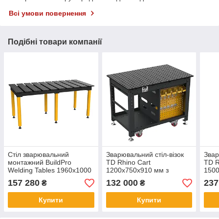
Всі умови повернення
Подібні товари компанії
Стіл зварювальний
Зварювальний стіл-візок
Звар
монтажний BuildPro
TD Rhino Cart
TD R
Welding Tables 1960x1000
1200x750x910 мм з
1500
набором кріпильних
набо
157 280
132 000
237
₴
₴
пристроїв на 66 шт.
прис
Купити
Купити