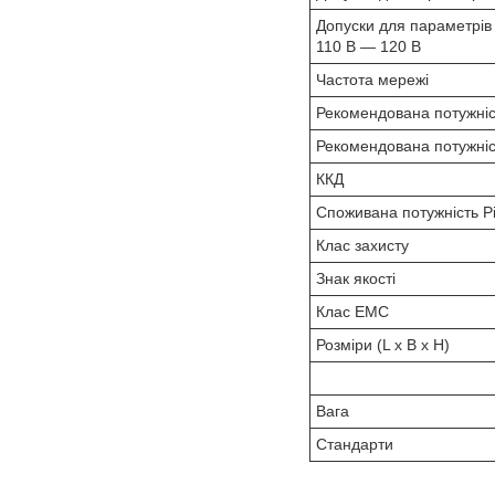
Допуски для параметрів
110 В — 120 В
Частота мережі
Рекомендована потужніс
Рекомендована потужніс
ККД
Споживана потужність P
Клас захисту
Знак якості
Клас ЕМС
Розміри (L x B x H)
Вага
Стандарти