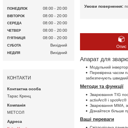
п
08:00
20:00
ПОНЕДІЛОК
08:00
20:00
ВІВТОРОК
08:00
20:00
СЕРЕДА
08:00
20:00
ЧЕТВЕР
08:00
20:00
ПʼЯТНИЦЯ
Вихідний
СУБОТА
Опис
Вихідний
НЕДІЛЯ
Апарат для зварю
Модульний інвертор
Перевірена часом п
КОНТАКТИ
забезпечують швидкий
Методи та функції
Зварювання TIG пос
Тарас Кренц
activArc® і spotArc®
Зварювання MMA, зв
Дізнайтеся більше п
МЕТСОЛ
Ваші переваги
Світлодіодна панель