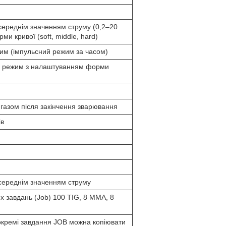
середнім значенням струму (0,2–20
и кривої (soft, middle, hard)
им (імпульсний режим за часом)
й режим з налаштуванням форми
газом після закінчення зварювання
ів
 середнім значенням струму
их завдань (Job) 100 TIG, 8 MMA, 8
кремі завдання JOB можна копіювати