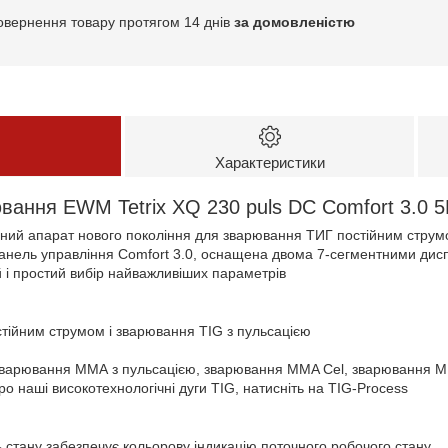
овернення товару протягом 14 днів
за домовленістю
Характеристики
вання EWM Tetrix XQ 230 puls DC Comfort 3.0 5
ний апарат нового покоління для зварювання ТИГ постійним стру
анель управління Comfort 3.0, оснащена двома 7-сегментними дис
 і простий вибір найважливіших параметрів
тійним струмом і зварювання TIG з пульсацією
арювання ММА з пульсацією, зварювання MMA Cel, зварювання MM
ро наші високотехнологічні дуги TIG, натисніть на TIG-Process
 стану забезпечує кольорову індикацію поточного робочого стану