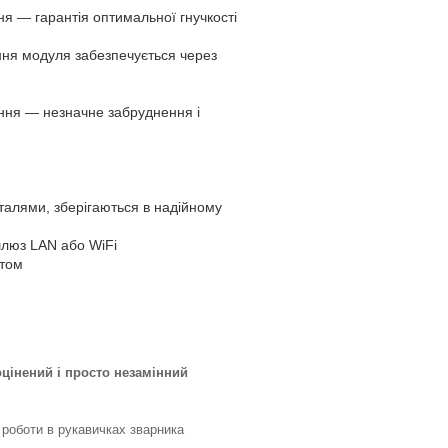
я — гарантія оптимальної гнучкості
ня модуля забезпечується через
ання — незначне забруднення і
алями, зберігаються в надійному
шлюз LAN або WiFi
ктом
цінений і просто незамінний
 роботи в рукавичках зварника