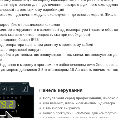
нанні підготовлено для підключення пристрою рідинного охолодженн
словості та ремісничому виробництві
 окремо підключати модуль охолодження до електромережі. Живлен
ударостійкою пластиковою кришкою
лятор з керуванням в залежності від температури і частоти оберт
оскільки вентилятор працює тільки при необхідності
 попадання бризок IP23
ід генератора навіть при довгому мережевому кабелі
ивань мережевої напруги
коробка з деталями, що зношуються — пальники, що зношуються дет
ою
б'єднання в мережу з програмним забезпеченням ewm Xnet через 
 до мережі довжиною 3,5 м зі штекером 16 А з заземлюючим конта
Панель керування
Популярний серед професіоналів, високо о
Два великих, чітких 7-сегментних індикатора
П'ять кнопок вибраного
Колесо прокрутки Click-Wheel для комфортної