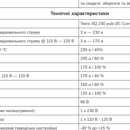
та скидати, зберігати та 
Технічні характеристики
Tetrix XQ 230 puls DC Com
варювального струму
3 а — 230 а
варювального струму @ 110 В — 120 В
3 а — 170 а
0 °C
230 а / 45%
205 а / 60 %
170 а / 100 %
 110 В — 120 В
170 а / 40 %
150 а / 60 %
120 а / 100 %
96 В
ьке налаштування)
1 x 230 В
а)
1 x 110 В - 120 В
мережі (заводська настройка)
-40 % до +15 %