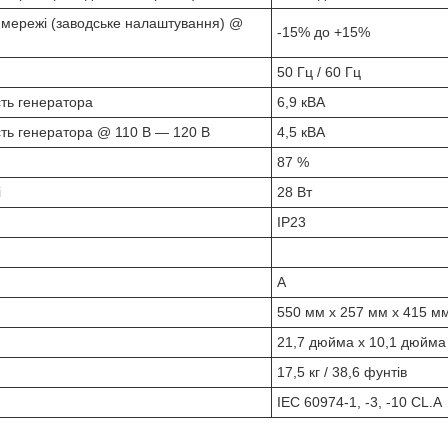
 мережі (заводське налаштування) @
-15% до +15%
50 Гц / 60 Гц
ть генератора
6,9 кВА
ть генератора @ 110 В — 120 В
4,5 кВА
87 %
i
28 Вт
IP23
А
550 мм x 257 мм x 415 м
21,7 дюйма x 10,1 дюйма
17,5 кг / 38,6 фунтів
IEC 60974-1, -3, -10 CL.A