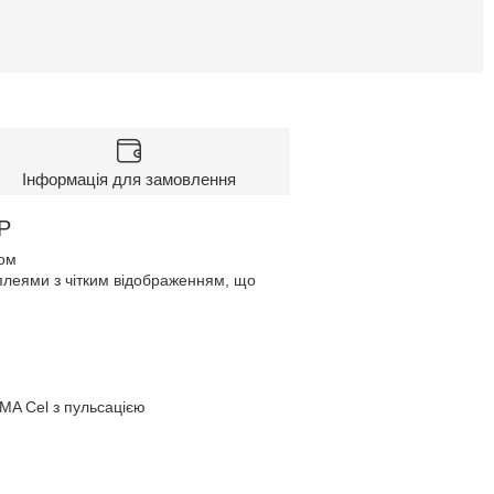
Інформація для замовлення
P
мом
плеями з чітким відображенням, що
A Cel з пульсацією