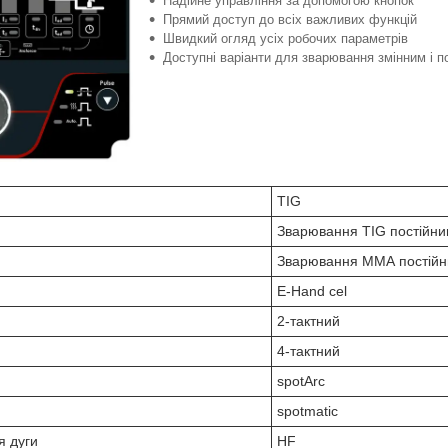
Надійне управління за допомогою кнопок
Прямий доступ до всіх важливих функцій
Швидкий огляд усіх робочих параметрів
Доступні варіанти для зварювання змінним і 
TIG
Зварювання TIG постійн
Зварювання ММА постійн
E-Hand cel
2-тактний
4-тактний
spotArc
spotmatic
я дуги
HF