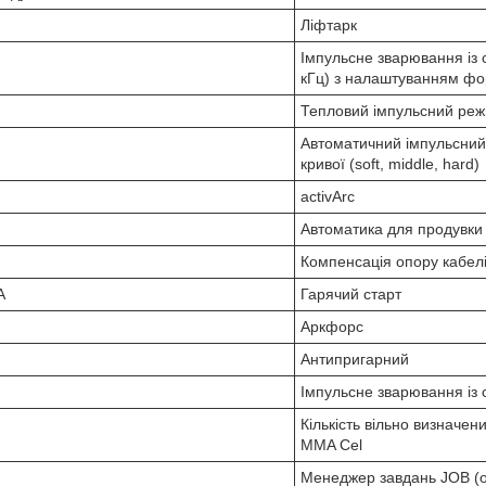
Ліфтарк
Імпульсне зварювання із 
кГц) з налаштуванням форм
Тепловий імпульсний реж
Автоматичний імпульсни
кривої (soft, middle, hard)
activArc
Автоматика для продувки 
Компенсація опору кабел
А
Гарячий старт
Аркфорс
Антипригарний
Імпульсне зварювання із
Кількість вільно визначен
MMA Cel
Менеджер завдань JOB (о