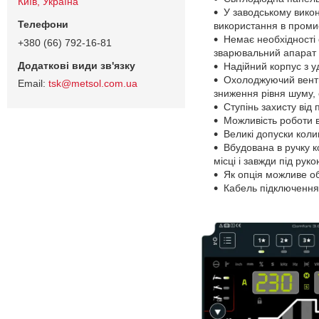
Київ, Україна
У заводському вико
використання в проми
Немає необхідності
+380 (66) 792-16-81
зварювальний апарат
Надійний корпус з 
Охолоджуючий венти
tsk@metsol.com.ua
зниження рівня шуму, 
Ступінь захисту від
Можливість роботи в
Великі допуски кол
Вбудована в ручку 
місці і завжди під рук
Як опція можливе о
Кабель підключення